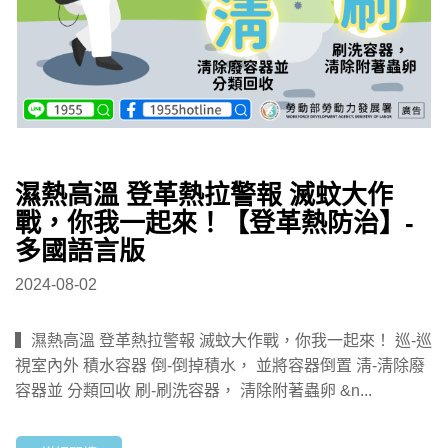
濕熱高溫 登革熱拉警報 滅蚊大作
戰，你我一起來！【登革熱防治】-
多國語言版
2024-08-02
▍濕熱高溫 登革熱拉警報 滅蚊大作戰，你我一起來！ 巡-巡
視室內外 積水容器 倒-倒掉積水， 並將容器倒置 淸-淸除廢
容器並 分類回收 刷-刷洗容器， 淸除附著蟲卵 &n...