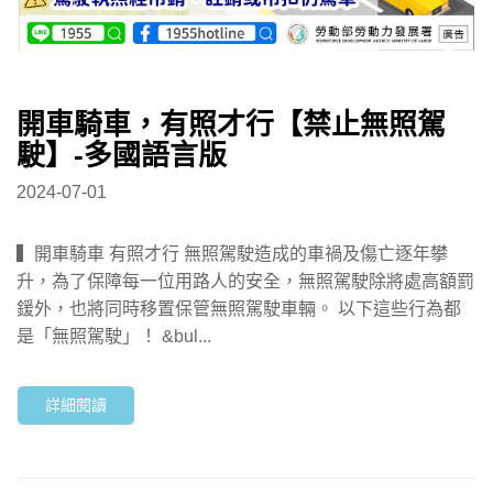
開車騎車，有照才行【禁止無照駕
駛】-多國語言版
2024-07-01
▍開車騎車 有照才行 無照駕駛造成的車禍及傷亡逐年攀
升，為了保障每一位用路人的安全，無照駕駛除將處高額罰
鍰外，也將同時移置保管無照駕駛車輛。 以下這些行為都
是「無照駕駛」！ &bul...
詳細閱讀