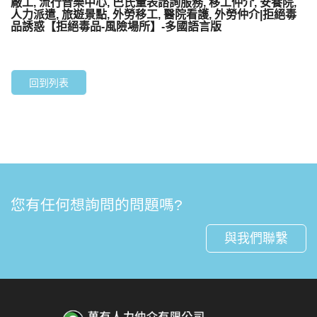
廠工, 流行音樂中心, 巴氏量表諮詢服務, 移工仲介, 安養院,
人力派遣, 旅遊景點, 外勞移工, 醫院看護, 外勞仲介|拒絕毒
品誘惑【拒絕毒品-風險場所】-多國語言版
回到列表
您有任何想詢問的問題嗎?
與我們聯繫