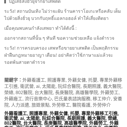
▍ปฏิเสธสิ่งยั่วยุจากยาเสพติด
ระวัง! สถานบันเทิง ไม่ว่าจะผับ ร้านคาราโอเกะหรือคลับ เต็ม
ไปด้วยสิ่งยั่วยุ บวกกับฤทธิ์แอลกอฮอล์ ทำให้เสี่ยงติดยา
เมื่อคุณพบคนกำลังเสพยา ทำได้ดังนี้ :
ออกจากสถานที่นั้น ๆ ทันที ขอความช่วยเหลือ แจ้งตำรวจ
ระวัง! การครอบครอง เสพหรือขายยาเสพติด เป็นพฤติกรรม
ฝ่าฝืนกฎหมายอาญา เตือน! อย่าคิดว่าใช้ภาษาแม่แล้วจะ
รอดพ้นสายตาตำรวจ
關鍵字：
外籍看護工, 照護專業, 外籍女傭, 托嬰, 專業外籍移
工引進, 衛武營, ai, 太陽能, 阮綜合醫院, 長期照護, 義大醫院,
榮總, 802醫院, 台大醫院, 長庚醫院, 高雄醫學院, 外籍勞工,
外籍廠工, 流行音樂中心, 巴氏量表諮詢服務, 移工仲介, 安養
院, 人力派遣, 旅遊景點, 外勞移工, 醫院看護, 外勞仲介
外籍看護工, 照護專業, 外籍女傭, 托嬰, 專業外籍移工引進,
衛武營, ai, 太陽能, 阮綜合醫院, 長期照護, 義大醫院, 榮總,
802醫院, 台大醫院, 長庚醫院, 高雄醫學院, 外籍勞工, 外籍