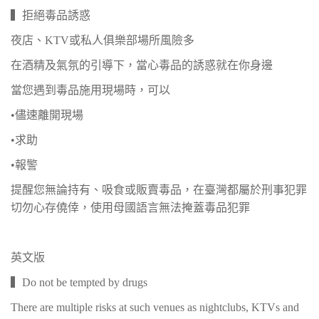
▍拒絕毒品誘惑
夜店、KTV或私人俱樂部場所風險多
在酒精及氣氛的引導下，當心毒品的誘惑就在你身邊
當您遇到毒品施用現場時，可以
•儘速離開現場
•求助
•報警
提醒您無論持有、吸食或販賣毒品，在臺灣都屬於刑事犯罪
切勿心存僥倖，使用母國語言無法掩蓋毒品犯罪
英文版
▍Do not be tempted by drugs
There are multiple risks at such venues as nightclubs, KTVs and