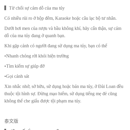
▍Từ chối sự cám dỗ của ma túy
Có nhiều rủi ro ở hộp đêm, Karaoke hoặc câu lạc bộ tư nhân.
Dưới hơi men của rượu và bầu không khí, hãy cẩn thận, sự cám
dỗ của ma túy đang ở quanh bạn.
Khi gặp cảnh có người đang sử dụng ma túy, bạn có thể
•Nhanh chóng rời khỏi hiện trường
•Tìm kiếm sự giúp đỡ
•Gọi cảnh sát
Xin nhắc nhở, sở hữu, sử dụng hoặc bán ma túy, ở Đài Loan đều
thuộc tội hình sự. Đừng mạo hiểm, sử dụng tiếng mẹ đẻ cũng
không thể che giấu được tội phạm ma túy.
泰文版