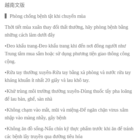
越南文版
▍Phòng chống bệnh tật khi chuyển mùa
Thời tiết mùa xuân thay đổi thất thường, hãy phòng bệnh bằng
những cách làm dưới đây
•Đeo khẩu trang-Đeo khẩu trang khi đến nơi đông người như
Trung tâm mua sắm hoặc sử dụng phương tiện giao thông công
cộng.
•Rửa tay thường xuyên-Rửa tay bằng xà phòng và nước rửa tay
kháng khuẩn ít nhất 20 giây và lau khô tay.
•Khử trùng môi trường thường xuyên-Dùng thuốc tẩy pha loãng
để lau bàn, ghế, sàn nhà
•Không chạm vào mắt, mũi và miệng-Để ngăn chặn virus xâm
nhập vào màng nhầy, gây bệnh
•Không ăn đồ sống-Nấu chín kỹ thực phẩm trước khi ăn để tránh
các bệnh lây truyền qua đường tiêu hóa