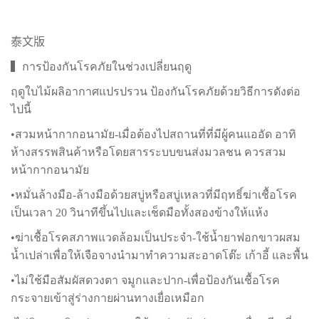
泰文版
▍การป้องกันโรคภัยในช่วงเปลี่ยนฤดู
ฤดูใบไม้ผลิอากาศแปรปรวน ป้องกันโรคภัยด้วยวิธีการดังต่อ
ไปนี้
•สวมหน้ากากอนามัย-เมื่อต้องไปสถานที่ที่มีผู้คนแออัด อาทิ
ห้างสรรพสินค้าหรือโดยสารระบบขนส่งมวลชน ควรสวม
หน้ากากอนามัย
•หมั่นล้างมือ-ล้างมือด้วยสบู่หรือสบู่เหลวที่มีฤทธิ์ฆ่าเชื้อโรค
เป็นเวลา 20 วินาทีขึ้นไปและเช็ดมือทั้งสองข้างให้แห้ง
•ฆ่าเชื้อโรคสภาพแวดล้อมเป็นประจำ-ใช้น้ำยาฟอกขาวผสม
น้ำเปล่าเพื่อให้เจือจางนำมาทำความสะอาดโต๊ะ เก้าอี้ และพื้น
•ไม่ใช้มือสัมผัสดวงตา จมูกและปาก-เพื่อป้องกันเชื้อโรค
กระจายเข้าสู่ร่างกายผ่านทางเยื่อเหมือก