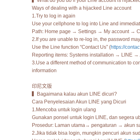
▍What do you do if your Line account is hijack
Ways of dealing with a hijacked Line account
1.Try to log in again
Use your cellphone to log into Line and immedi
Path: Home page → Settings → My account → Ch
2.If you are unable to re-log in, the password 
Use the Line function “Contact Us” (
https://contac
Reporting items: Systems installation → LINE →
3.Use a different method of communication to cont
information
印尼文版
▍Bagaimana kalau akun LINE dicuri?
Cara Penyelesaian Akun LINE yang Dicuri
1.Mencoba untuk login ulang
Gunakan ponsel untuk login LINE, dan segera u
Prosedur: Laman utama→ pengaturan → akun sa
2.Jika tidak bisa login, mungkin pencuri akun 