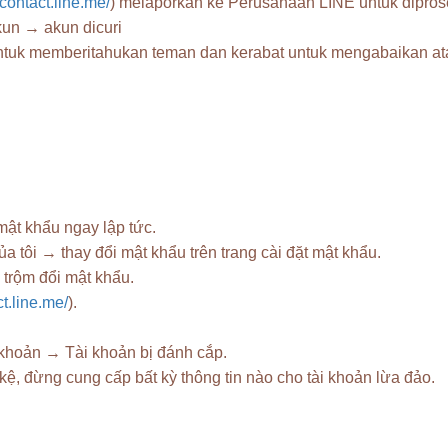
/contact.line.me/
) melaporkan ke Perusahaan LINE untuk dipros
un → akun dicuri
ntuk memberitahukan teman dan kerabat untuk mengabaikan at
mật khẩu ngay lập tức.
tôi → thay đổi mật khẩu trên trang cài đặt mật khẩu.
 trộm đổi mật khẩu.
ct.line.me/
).
 khoản → Tài khoản bị đánh cắp.
̣, đừng cung cấp bất kỳ thông tin nào cho tài khoản lừa đảo.