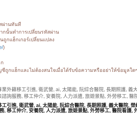
สผ่านทันที
ากนั้นทำการเปลี่ยนรหัสผ่าน
นถูกแฮ็กเกอร์เปลี่ยนแปลง
e/
)
็ก
ญชีถูกแฮ็กและไม่ต้องสนใจเมื่อได้รับข้อความหรืออย่าให้ข้อมูลใด
業外籍移工引進, 衛武營, ai, 太陽能, 阮綜合醫院, 長期照護, 義大
表諮詢服務, 移工仲介, 安養院, 人力派遣, 旅遊景點, 外勞移工, 醫
引進, 衛武營, ai, 太陽能, 阮綜合醫院, 長期照護, 義大醫院, 榮總
, 移工仲介, 安養院, 人力派遣, 旅遊景點, 外勞移工, 醫院看護,