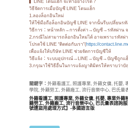
▍LINE โดนแฮ็ก จะทำอย่างไรดี？
วิธีจัดการเมื่อบัญชี LINE โดนแฮ็ก
1.ลองล็อกอินใหม่
ให้ใช้มือถือล็อกอินบัญชี LINE จากนั้นรีบเปลี่ยนรหั
วิธีการ：หน้าหลัก→การตั้งค่า→บัญชี→รหัสผ่าน จ
2.กรณีไม่สามารถล็อกอินใหม่ได้ อาจเพราะรหัสผ่า
โปรดใช้ LINE “ติดต่อกับเรา”(
https://contact.line.m
เพื่อแจ้งให้บริษัท LINE ช่วยจัดการบัญชีให้
วิธีแจ้ง：ระบบอุปกรณ์→LINE→บัญชี→บัญชีถูกแฮ
3.กรุณาใช้วิธีอื่นในการแจ้งญาติมิตรให้ทราบว่าบั
關鍵字：
外籍看護工, 照護專業, 外籍女傭, 托嬰, 專
學院, 外籍勞工, 外籍廠工, 流行音樂中心, 巴氏量
外籍看護工, 照護專業, 外籍女傭, 托嬰, 專業外籍移工
籍勞工, 外籍廠工, 流行音樂中心, 巴氏量表諮詢服務
號遭盜用處理方式】-多國語言版