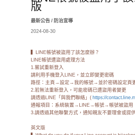
版
最新公告 / 防治宣導
2024-08-30
▍LINE帳號被盜用了該怎麼辦？
LINE帳號遭盜用處理方法
1.嘗試重新登入
請利用手機登入LINE，並立即變更密碼
路徑：主頁→設定→我的帳號→並於密碼設定頁
2.若無法重新登入，可能密碼已遭盜用者變更
請透過LINE「與我們聯絡」(
https://contact.line.
通報項目：系統裝置→LINE→帳號→帳號被盜用
3.請透過其他聯繫方式，通知親友不要理會或提
英文版