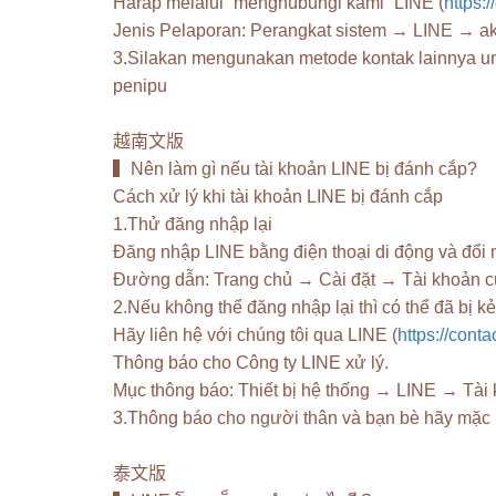
Harap melalui “menghubungi kami” LINE (
https:/
Jenis Pelaporan: Perangkat sistem → LINE → ak
3.Silakan mengunakan metode kontak lainnya u
penipu
越南文版
▍Nên làm gì nếu tài khoản LINE bị đánh cắp?
Cách xử lý khi tài khoản LINE bị đánh cắp
1.Thử đăng nhập lại
Đăng nhập LINE bằng điện thoại di động và đổi 
Đường dẫn: Trang chủ → Cài đặt → Tài khoản của 
2.Nếu không thể đăng nhập lại thì có thể đã bị kẻ
Hãy liên hệ với chúng tôi qua LINE (
https://conta
Thông báo cho Công ty LINE xử lý.
Mục thông báo: Thiết bị hệ thống → LINE → Tài
3.Thông báo cho người thân và bạn bè hãy mặc kê
泰文版