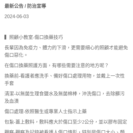
最新公告 / 防治宣導
2024-06-03
▍照顧小教室-傷口換藥技巧
長輩因為免疫力、體力的下滑，更需要細心的照顧才能避免
傷口惡化。
在傷口換藥照護方面，有哪些需要注意的地方呢？
換藥前-看護者應洗手、備好傷口處理用物，並戴上一次性
手套
清潔-以無菌生理食鹽水及無菌棉棒，沖洗傷口，去除髒污
及血漬
傷口處理-依照醫生或專業人士指示上藥
包紮-蓋上敷料，敷料應大於傷口至少2公分，並以膠布固定
觀察-觀察及記錄被看護人傷口情形，特別是傷口大小、顏