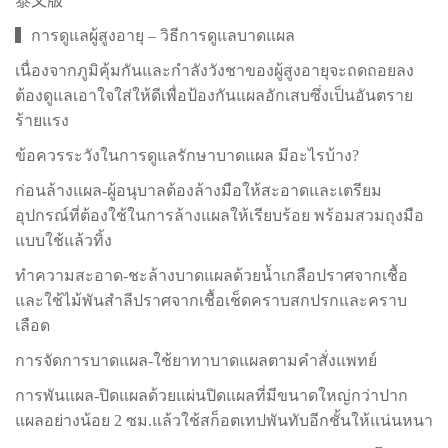
泰文版
▍การดูแลผู้สูงอายุ – วิธีการดูแลบาดแผล
เนื่องจากภูมิคุ้มกันและกำลังวังชาของผู้สูงอายุจะถดถอยลง
ต้องดูแลเอาใจใส่ให้ดีเพื่อป้องกันแผลอักเสบซึ่งเป็นอันตราย
ร้ายแรง
ข้อควรระวังในการดูแลรักษาบาดแผล มีอะไรบ้าง?
ก่อนล้างแผล-ผู้อนุบาลต้องล้างมือให้สะอาดและเตรียม
อุปกรณ์ที่ต้องใช้ในการล้างแผลให้เรียบร้อย พร้อมสวมถุงมือ
แบบใช้แล้วทิ้ง
ทำความสะอาด-ชะล้างบาดแผลด้วยน้ำเกลือปราศจากเชื้อ
และใช้ไม้พันสำลีปราศจากเชื้อเช็ดคราบสกปรกและคราบ
เลือด
การจัดการบาดแผล-ใช้ยาทาบาดแผลตามคำสั่งแพทย์
การพันแผล-ปิดแผลด้วยแผ่นปิดแผลที่มีขนาดใหญ่กว่าปาก
แผลอย่างน้อย 2 ซม.แล้วใช้สก็อตเทปพันทับอีกชั้นให้แน่นหนา