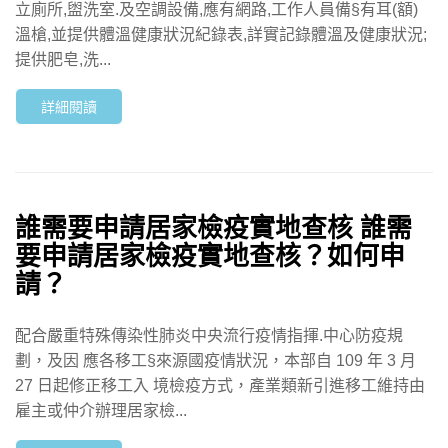
立廁所,盥洗室.及空調設備,應有網路,工作人員備§有耳(額)
溫槍,並提供體溫健康狀況紀錄表,詳實記錄體溫及健康狀況;
提供肥皂,洗...
詳細閱讀
誰需要申請居家檢疫實地查核 誰需
要申請居家檢疫實地查核？如何申
請？
配合嚴重特殊傳染性肺炎中央流行疫情指揮.中心防疫規
劃，及因 應各移工§來源國疫情狀況，本部自 109 年 3 月
27 日起修正移工入 境檢疫方式，產業類新引進移工維持由
雇主或仲介辦理居家檢...