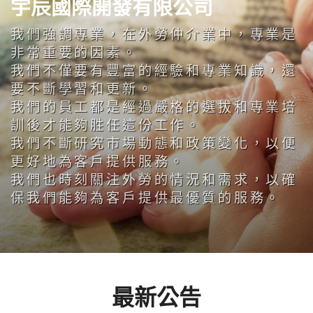
宇辰國際開發有限公司
我們強調專業，在外勞仲介業中，專業是
非常重要的因素。
我們不僅要有豐富的經驗和專業知識，還
要不斷學習和更新。
我們的員工都是經過嚴格的選拔和專業培
訓後才能夠胜任這份工作。
我們不斷研究市場動態和政策變化，以便
更好地為客戶提供服務。
我們也時刻關注外勞的情況和需求，以確
保我們能夠為客戶提供最優質的服務。
最新公告