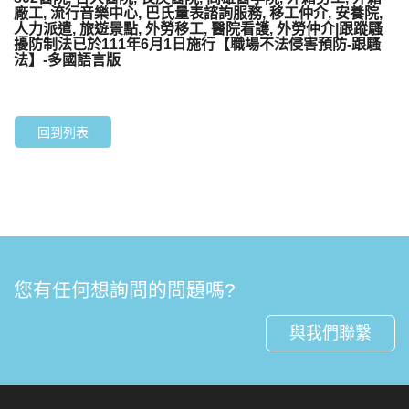
廠工, 流行音樂中心, 巴氏量表諮詢服務, 移工仲介, 安養院,
人力派遣, 旅遊景點, 外勞移工, 醫院看護, 外勞仲介|跟蹤騷
擾防制法已於111年6月1日施行【職場不法侵害預防-跟騷
法】-多國語言版
回到列表
您有任何想詢問的問題嗎?
與我們聯繫