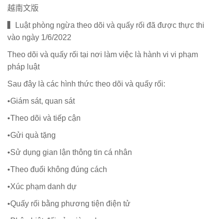
越南文版
▍Luật phòng ngừa theo dõi và quấy rối đã được thực thi
vào ngày 1/6/2022
Theo dõi và quấy rối tại nơi làm việc là hành vi vi phạm
pháp luật
Sau đây là các hình thức theo dõi và quấy rối:
•Giám sát, quan sát
•Theo dõi và tiếp cận
•Gửi quà tặng
•Sử dụng gian lận thông tin cá nhân
•Theo đuổi không đúng cách
•Xúc phạm danh dự
•Quấy rối bằng phương tiện điện tử