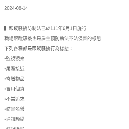
2024-08-14
▍跟蹤騷擾防制法已於111年6月1日施行
職場跟蹤騷擾也是雇主預防執法不法侵害的樣態
下列各種都是跟蹤騷擾行為樣態：
•監視觀察
•尾隨接近
•寄送物品
•冒用個資
•不當追求
•妨害名譽
•通訊騷擾