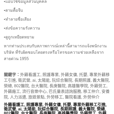
•แอบใช้ข้อมูลส่วนบุคคล
•ตามตื้อจีบ
•ทำลายชื่อเสียง
•ส่งข้อความรังควาน
•ดูถูกเหยียดหยาม
หากท่านประสบกับสภาพการณ์เหล่านี้สามารถแจ้งพนักงาน
บริษัท ที่รับผิดชอบโดยตรงหรือโทรขอความช่วยเหลือจาก
สายด่วน 1955
關鍵字：
外籍看護工, 照護專業, 外籍女傭, 托嬰, 專業外籍移
工引進, 衛武營, ai, 太陽能, 阮綜合醫院, 長期照護, 義大醫院,
榮總, 802醫院, 台大醫院, 長庚醫院, 高雄醫學院, 外籍勞工,
外籍廠工, 流行音樂中心, 巴氏量表諮詢服務, 移工仲介, 安養
院, 人力派遣, 旅遊景點, 外勞移工, 醫院看護, 外勞仲介
外籍看護工, 照護專業, 外籍女傭, 托嬰, 專業外籍移工引進,
衛武營, ai, 太陽能, 阮綜合醫院, 長期照護, 義大醫院, 榮總,
802醫院, 台大醫院, 長庚醫院, 高雄醫學院, 外籍勞工, 外籍