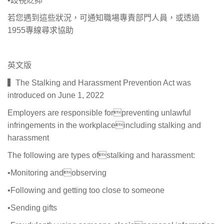
•歧視貶抑
若您遇到這些狀況，可通知職場專責部門人員，或透過
1955專線尋求協助
英文版
▍The Stalking and Harassment Prevention Act was
introduced on June 1, 2022
Employers are responsible forpreventing unlawful
infringements in the workplaceincluding stalking and
harassment
The following are types ofstalking and harassment:
•Monitoring andobserving
•Following and getting too close to someone
•Sending gifts