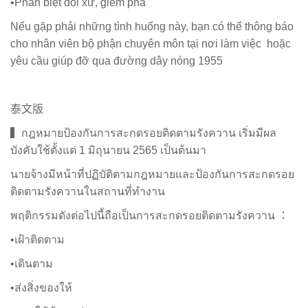
•Phân biệt đối xử, gièm pha
Nếu gặp phải những tình huống này, bạn có thể thông báo
cho nhân viên bộ phận chuyên môn tại nơi làm việc hoặc
yêu cầu giúp đỡ qua đường dây nóng 1955
泰文版
▍กฎหมายป้องกันการสะกดรอยติดตามรังควาน เริ่มมีผล
บังคับใช้ตั้งแต่ 1 มิถุนายน 2565 เป็นต้นมา
นายจ้างมีหน้าที่ปฏิบัติตามกฎหมายและป้องกันการสะกดรอย
ติดตามรังควานในสถานที่ทำงาน
พฤติกรรมดังต่อไปนี้ถือเป็นการสะกดรอยติดตามรังควาน ：
•เฝ้าติดตาม
•เดินตาม
•ส่งสิ่งของให้