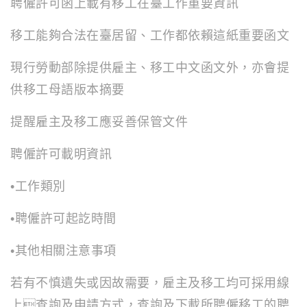
聘僱許可函上載有移工在臺工作重要資訊
移工能夠合法在臺居留、工作都依賴這紙重要函文
現行勞動部除提供雇主、移工中文函文外，亦會提
供移工母語版本摘要
提醒雇主及移工應妥善保管文件
聘僱許可載明資訊
•工作類別
•聘僱許可起訖時間
•其他相關注意事項
若有不慎遺失或因故需要，雇主及移工均可採用線
上查詢及申請方式，查詢及下載所聘僱移工的聘