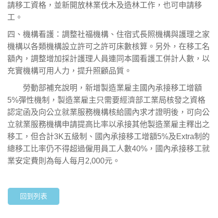
請移工資格，並新開放林業伐木及造林工作，也可申請移
工。
四、機構看護：調整社福機構、住宿式長照機構與護理之家
機構以各類機構設立許可之許可床數核算。另外，在移工名
額內，調整增加採計護理人員連同本國看護工併計人數，以
充實機構可用人力，提升照顧品質。
勞動部補充說明，新增製造業雇主國內承接移工增額
5%彈性機制，製造業雇主只需要經濟部工業局核發之資格
認定函及向公立就業服務機構核給國內求才證明後，可向公
立就業服務機構申請提高比率以承接其他製造業雇主釋出之
移工，但合計3K五級制、國內承接移工增額5%及Extra制的
總移工比率仍不得超過僱用員工人數40%，國內承接移工就
業安定費則為每人每月2,000元。
回到列表