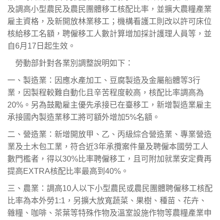
及調高小型農民及農民團體移工核配比率，並擴大農糧產業
雇主資格，及新開放林業移工；機構看護工則改以許可床位
核給移工名額，聘僱移工人數計算增加採計護理人員等，並
自6月17日起生效。
勞動部針對各業別調整說明如下：
一、製造業：因應水產加工、豆腐製造及金屬船體等3行
業，因製程較難自動化且辛苦程度較高，核配比率調高為
20%。另為鼓勵雇主優先承接已在臺移工，新增製造業雇主
承接國內製造業移工將可額外增加5%名額。
二、營造業：新增開放甲、乙、丙級綜合營造業、專業營造
業及土木包工業，符合近3年承攬案件量及聘僱本國勞工人
數門檻者，得以30%比率聘僱移工，且可附加就業安定費再
提高EXTRA核配比率最高到40%。
三、農業：調高10人以下小型農民或農民團體聘僱移工核配
比率為本外勞1:1，另擴大放寬蔬菜、果樹、種苗、花卉、
雜糧、咖啡、茶葉等特殊作物及溫室設施作物等農糧產業申