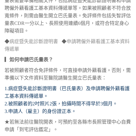
量表需要準備相關文件，包括病症暨失能診斷證明書和申請
聘僱外籍看護工基本資料傳遞單等。如果被照顧者不符合放
寬條件，則需由醫生開立巴氏量表。免評條件包括失智評估
量表CDR一分以上、長照使用連續6個月，或符合特定身心
障礙項目。
◆
病症暨失能診斷證明書
​◆
申請聘僱外籍看護工基本資料
傳遞單
▎如何申請巴氏量表？
若被照顧者符合免評條件，可直接申請外籍看護。否則，需
準備以下文件資料至醫院請醫生開立巴氏量表：
1.病症暨失能診斷證明書（巴氏量表）及申請聘僱外籍看護
工基本資料傳遞單。
2.被照顧者的2吋照片2張，拍攝時間不得早於3個月。
3.申請人（雇主）的身份證正本。
★若無法前往醫院開表，可預約至各縣市長照管理中心自費
申請「到宅評估鑑定」。